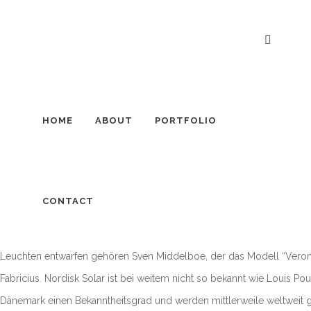
HOME
ABOUT
PORTFOLIO
GROSSE VERONA IN GOLD VON N
Hersteller der “Verona” ist der dänische Leuchtenherseller Nordisk 
CONTACT
Jørgensen und Herluf Sørensen gegründet. In den Anfangszeiten ge
erst in den 1960er Jahren began man mit der Produktion von Leuchte
Leuchten entwarfen gehören Sven Middelboe, der das Modell “Vero
Fabricius. Nordisk Solar ist bei weitem nicht so bekannt wie Louis P
Dänemark einen Bekanntheitsgrad und werden mittlerweile weltweit 