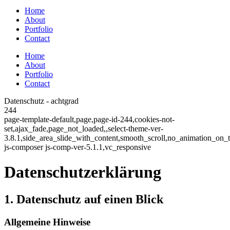
Home
About
Portfolio
Contact
Home
About
Portfolio
Contact
Datenschutz - achtgrad
244
page-template-default,page,page-id-244,cookies-not-
set,ajax_fade,page_not_loaded,,select-theme-ver-
3.8.1,side_area_slide_with_content,smooth_scroll,no_animation_on
js-composer js-comp-ver-5.1.1,vc_responsive
Datenschutzerklärung
1. Datenschutz auf einen Blick
Allgemeine Hinweise