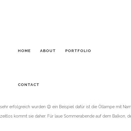
HOME
ABOUT
PORTFOLIO
PETRONELLA ÖLLAMPE VON HEN
POULSEN
CONTACT
Louis Poulsen ist wohl der bekannteste Leuchtenhersteller aus Däne
bekannteste Lampen Designer aus Dänemark. Doch es gibt auch Entw
sehr erfolgreich wurden 😉 ein Beispiel dafür ist die Öllampe mit 
zeitlos kommt sie daher. Für laue Sommerabende auf dem Balkon, de